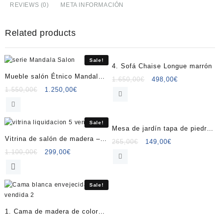
de
REVIEWS (0)
META INFORMACIÓN
madera
-
Related products
Modelo
3
quantity
Sale!
Sale!
4. Sofá Chaise Longue marrón
Mueble salón Étnico Mandala
Original
Current
1.650,00
€
498,00
€
Blanco
Original
Current
price
price
1.550,00
€
1.250,00
€
price
price
was:
is:
was:
is:
1.650,00€.
498,00€.
1.550,00€.
1.250,00€.
Sale!
Sale!
Mesa de jardín tapa de piedra
Vitrina de salón de madera –
y patas de forja
Original
Current
265,00
€
149,00
€
Modelo 5
Original
Current
price
price
1.100,00
€
299,00
€
price
price
was:
is:
was:
is:
265,00€.
149,00€.
1.100,00€.
299,00€.
Sale!
1. Cama de madera de color