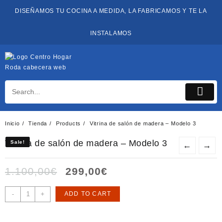
Saltar
DISEÑAMOS TU COCINA A MEDIDA, LA FABRICAMOS Y TE LA
al
contenido
INSTALAMOS
Inicio
Tienda
Products
Vitrina de salón de madera – Modelo 3
Vitrina de salón de madera – Modelo 3
Sale!
Sale!
←
→
Original
Current
1.100,00
€
299,00
€
price
price
was:
is:
Vitrina
-
+
ADD TO CART
1.100,00€.
299,00€.
de
salón