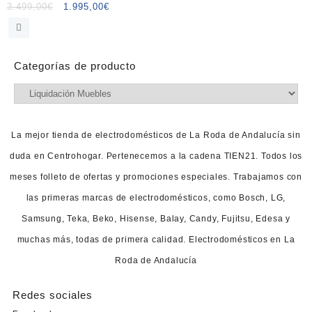
blanco envejecido
Original
Current
3.499,00
€
1.995,00
€
price
price
was:
is:
3.499,00€.
1.995,00€.
Categorías de producto
La mejor tienda de electrodomésticos de La Roda de Andalucía sin
duda en Centrohogar. Pertenecemos a la cadena TIEN21. Todos los
meses folleto de ofertas y promociones especiales. Trabajamos con
las primeras marcas de electrodomésticos, como Bosch, LG,
Samsung, Teka, Beko, Hisense, Balay, Candy, Fujitsu, Edesa y
muchas más, todas de primera calidad. Electrodomésticos en La
Roda de Andalucía
Redes sociales