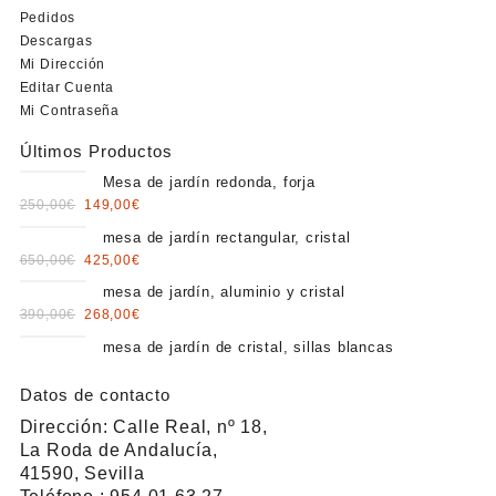
Pedidos
Descargas
Mi Dirección
Editar Cuenta
Mi Contraseña
Últimos Productos
Mesa de jardín redonda, forja
Original
Current
250,00
€
149,00
€
price
price
mesa de jardín rectangular, cristal
was:
is:
Original
Current
650,00
€
425,00
€
250,00€.
149,00€.
price
price
mesa de jardín, aluminio y cristal
was:
is:
Original
Current
390,00
€
268,00
€
650,00€.
425,00€.
price
price
mesa de jardín de cristal, sillas blancas
was:
is:
390,00€.
268,00€.
Datos de contacto
Dirección: Calle Real, nº 18,
La Roda de Andalucía,
41590, Sevilla