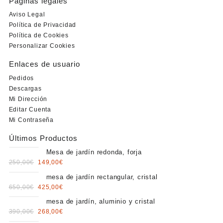
Páginas legales
Aviso Legal
Política de Privacidad
Política de Cookies
Personalizar Cookies
Enlaces de usuario
Pedidos
Descargas
Mi Dirección
Editar Cuenta
Mi Contraseña
Últimos Productos
Mesa de jardín redonda, forja
Original
Current
250,00
€
149,00
€
price
price
mesa de jardín rectangular, cristal
was:
is:
Original
Current
650,00
€
425,00
€
250,00€.
149,00€.
price
price
mesa de jardín, aluminio y cristal
was:
is:
Original
Current
390,00
€
268,00
€
650,00€.
425,00€.
price
price