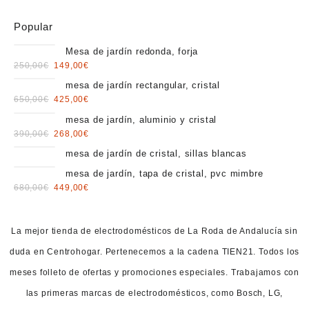
Popular
Mesa de jardín redonda, forja
Original
Current
250,00
€
149,00
€
price
price
mesa de jardín rectangular, cristal
was:
is:
Original
Current
650,00
€
425,00
€
250,00€.
149,00€.
price
price
mesa de jardín, aluminio y cristal
was:
is:
Original
Current
390,00
€
268,00
€
650,00€.
425,00€.
price
price
mesa de jardín de cristal, sillas blancas
was:
is:
mesa de jardín, tapa de cristal, pvc mimbre
390,00€.
268,00€.
Original
Current
680,00
€
449,00
€
price
price
was:
is:
680,00€.
449,00€.
La mejor tienda de electrodomésticos de La Roda de Andalucía sin
duda en Centrohogar. Pertenecemos a la cadena TIEN21. Todos los
meses folleto de ofertas y promociones especiales. Trabajamos con
las primeras marcas de electrodomésticos, como Bosch, LG,