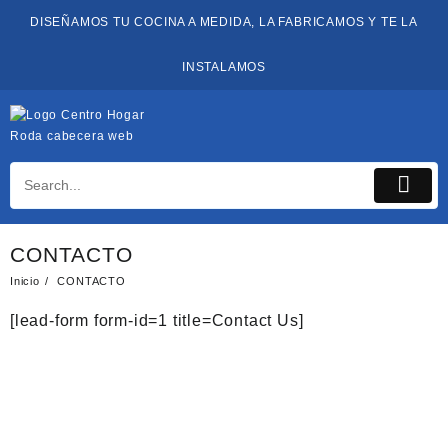
Saltar
DISEÑAMOS TU COCINA A MEDIDA, LA FABRICAMOS Y TE LA
al
contenido
INSTALAMOS
CONTACTO
Inicio
CONTACTO
[lead-form form-id=1 title=Contact Us]