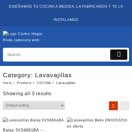
Saltar
DISEÑAMOS TU COCINA A MEDIDA, LA FABRICAMOS Y TE LA
al
contenido
INSTALAMOS
Category:
Lavavajillas
Inicio
Products
COCINA
Lavavajillas
Showing all 3 results
Balay 3VS6661BA –