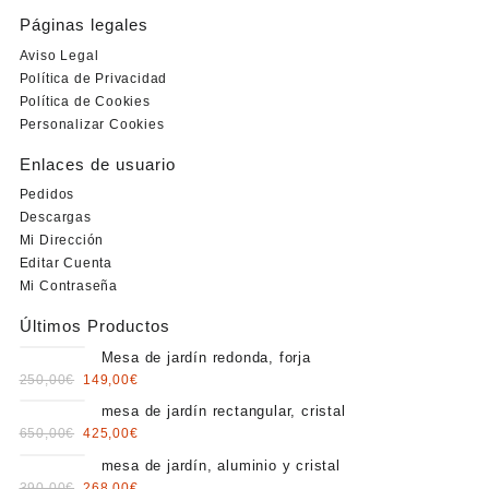
Páginas legales
Aviso Legal
Política de Privacidad
Política de Cookies
Personalizar Cookies
Enlaces de usuario
Pedidos
Descargas
Mi Dirección
Editar Cuenta
Mi Contraseña
Últimos Productos
Mesa de jardín redonda, forja
Original
Current
250,00
€
149,00
€
price
price
mesa de jardín rectangular, cristal
was:
is:
Original
Current
650,00
€
425,00
€
250,00€.
149,00€.
price
price
mesa de jardín, aluminio y cristal
was:
is:
Original
Current
390,00
€
268,00
€