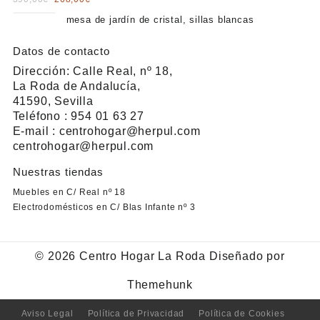
650,00€.
425,00€.
price
price
mesa de jardín de cristal, sillas blancas
was:
is:
390,00€.
268,00€.
Datos de contacto
Dirección: Calle Real, nº 18,
La Roda de Andalucía,
41590, Sevilla
Teléfono : 954 01 63 27
E-mail : centrohogar@herpul.com
centrohogar@herpul.com
Nuestras tiendas
Muebles en C/ Real nº 18
Electrodomésticos en C/ Blas Infante nº 3
© 2026
Centro Hogar La Roda
Diseñado por
Themehunk
Aviso Legal
Política de Privacidad
Política de Cookies