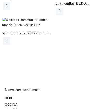
Lavavajillas BEKO
Lavavajillas – Clase C
DVN05320X Acero Inoxidable
Whirlpool lavavajillas: color
blanco – WFC 3C42 P
Nuestros productos
BEBE
COCINA