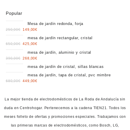
Popular
Mesa de jardín redonda, forja
Original
Current
250,00
€
149,00
€
price
price
mesa de jardín rectangular, cristal
was:
is:
Original
Current
650,00
€
425,00
€
250,00€.
149,00€.
price
price
mesa de jardín, aluminio y cristal
was:
is:
Original
Current
390,00
€
268,00
€
650,00€.
425,00€.
price
price
mesa de jardín de cristal, sillas blancas
was:
is:
mesa de jardín, tapa de cristal, pvc mimbre
390,00€.
268,00€.
Original
Current
680,00
€
449,00
€
price
price
was:
is:
680,00€.
449,00€.
La mejor tienda de electrodomésticos de La Roda de Andalucía sin
duda en Centrohogar. Pertenecemos a la cadena TIEN21. Todos los
meses folleto de ofertas y promociones especiales. Trabajamos con
las primeras marcas de electrodomésticos, como Bosch, LG,