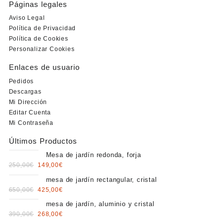
Páginas legales
Aviso Legal
Política de Privacidad
Política de Cookies
Personalizar Cookies
Enlaces de usuario
Pedidos
Descargas
Mi Dirección
Editar Cuenta
Mi Contraseña
Últimos Productos
Mesa de jardín redonda, forja
Original
Current
250,00
€
149,00
€
price
price
mesa de jardín rectangular, cristal
was:
is:
Original
Current
650,00
€
425,00
€
250,00€.
149,00€.
price
price
mesa de jardín, aluminio y cristal
was:
is:
Original
Current
390,00
€
268,00
€
650,00€.
425,00€.