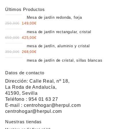
Últimos Productos
Mesa de jardín redonda, forja
Original
Current
250,00
€
149,00
€
price
price
mesa de jardín rectangular, cristal
was:
is:
Original
Current
650,00
€
425,00
€
250,00€.
149,00€.
price
price
mesa de jardín, aluminio y cristal
was:
is:
Original
Current
390,00
€
268,00
€
650,00€.
425,00€.
price
price
mesa de jardín de cristal, sillas blancas
was:
is:
390,00€.
268,00€.
Datos de contacto
Dirección: Calle Real, nº 18,
La Roda de Andalucía,
41590, Sevilla
Teléfono : 954 01 63 27
E-mail : centrohogar@herpul.com
centrohogar@herpul.com
Nuestras tiendas