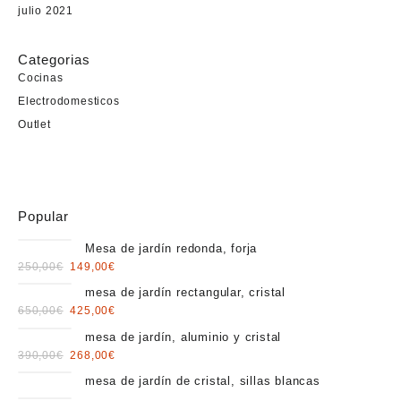
julio 2021
Categorias
Cocinas
Electrodomesticos
Outlet
Popular
Mesa de jardín redonda, forja
Original
Current
250,00
€
149,00
€
price
price
mesa de jardín rectangular, cristal
was:
is:
Original
Current
650,00
€
425,00
€
250,00€.
149,00€.
price
price
mesa de jardín, aluminio y cristal
was:
is:
Original
Current
390,00
€
268,00
€
650,00€.
425,00€.
price
price
mesa de jardín de cristal, sillas blancas
was:
is: