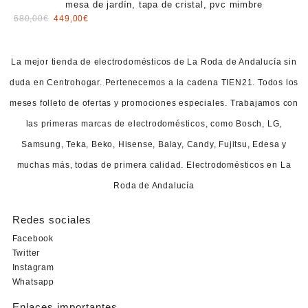
mesa de jardín, tapa de cristal, pvc mimbre
390,00€.
268,00€.
Original
Current
680,00
€
449,00
€
price
price
was:
is:
680,00€.
449,00€.
La mejor tienda de electrodomésticos de La Roda de Andalucía sin
duda en Centrohogar. Pertenecemos a la cadena TIEN21. Todos los
meses folleto de ofertas y promociones especiales. Trabajamos con
las primeras marcas de electrodomésticos, como Bosch, LG,
Samsung, Teka, Beko, Hisense, Balay, Candy, Fujitsu, Edesa y
muchas más, todas de primera calidad. Electrodomésticos en La
Roda de Andalucía
Redes sociales
Facebook
Twitter
Instagram
Whatsapp
Enlaces importantes