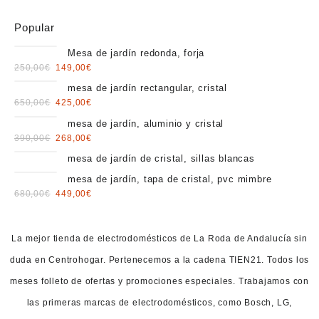
Popular
Mesa de jardín redonda, forja
Original
Current
250,00
€
149,00
€
price
price
mesa de jardín rectangular, cristal
was:
is:
Original
Current
650,00
€
425,00
€
250,00€.
149,00€.
price
price
mesa de jardín, aluminio y cristal
was:
is:
Original
Current
390,00
€
268,00
€
650,00€.
425,00€.
price
price
mesa de jardín de cristal, sillas blancas
was:
is:
mesa de jardín, tapa de cristal, pvc mimbre
390,00€.
268,00€.
Original
Current
680,00
€
449,00
€
price
price
was:
is:
680,00€.
449,00€.
La mejor tienda de electrodomésticos de La Roda de Andalucía sin
duda en Centrohogar. Pertenecemos a la cadena TIEN21. Todos los
meses folleto de ofertas y promociones especiales. Trabajamos con
las primeras marcas de electrodomésticos, como Bosch, LG,