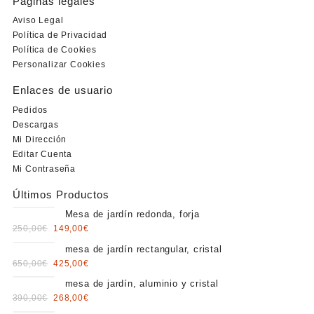
Páginas legales
Aviso Legal
Política de Privacidad
Política de Cookies
Personalizar Cookies
Enlaces de usuario
Pedidos
Descargas
Mi Dirección
Editar Cuenta
Mi Contraseña
Últimos Productos
Mesa de jardín redonda, forja
Original
Current
250,00
€
149,00
€
price
price
mesa de jardín rectangular, cristal
was:
is:
Original
Current
650,00
€
425,00
€
250,00€.
149,00€.
price
price
mesa de jardín, aluminio y cristal
was:
is:
Original
Current
390,00
€
268,00
€
650,00€.
425,00€.
price
price